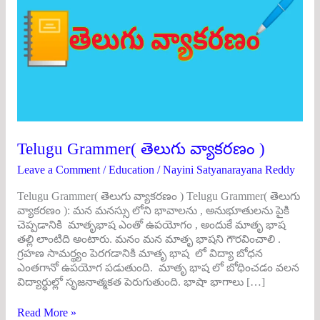
వ్యాకరణం
)
Telugu Grammer( తెలుగు వ్యాకరణం )
Leave a Comment
/
Education
/
Nayini Satyanarayana Reddy
Telugu Grammer( తెలుగు వ్యాకరణం ) Telugu Grammer( తెలుగు
వ్యాకరణం ): మన మనస్సు లోని భావాలను , అనుభూతులను పైకి
చెప్పడానికి మాతృభాష ఎంతో ఉపయోగం , అందుకే మాతృ భాష
తల్లి లాంటిది అంటారు. మనం మన మాతృ భాషని గౌరవించాలి .
గ్రహణ సామర్థ్యం పెరగడానికి మాతృ భాష లో విద్యా బోధన
ఎంతగానో ఉపయోగ పడుతుంది. మాతృ భాష లో బోధించడం వలన
విద్యార్థుల్లో సృజనాత్మకత పెరుగుతుంది. భాషా భాగాలు […]
Read More »