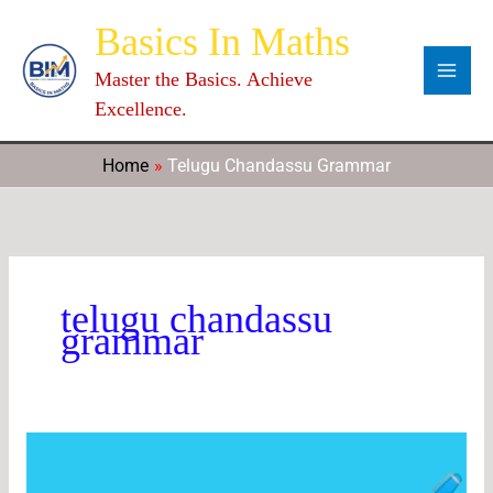
Skip
Categories
Archives
C
Basics In Maths
to
a
content
Master the Basics. Achieve
t
Excellence.
e
g
Home
Telugu Chandassu Grammar
o
r
i
e
telugu chandassu
s
grammar
Telugu
Grammer(
తెలుగు